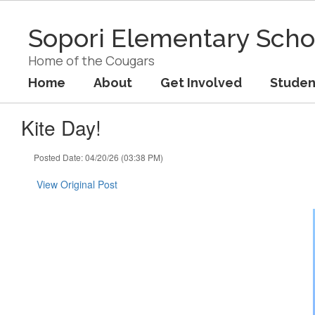
Skip
to
Sopori Elementary Scho
main
content
Home of the Cougars
Home
About
Get Involved
Studen
Kite Day!
Posted Date: 04/20/26 (03:38 PM)
View Original Post