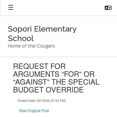
Skip
to
main
content
Sopori Elementary
School
Home of the Cougars
Contains
REQUEST FOR
1
slides.
ARGUMENTS “FOR” OR
Use
“AGAINST” THE SPECIAL
the
next
BUDGET OVERRIDE
and
previous
Posted Date: 05/18/26 (07:04 PM)
buttons
to
View Original Post
navigate.