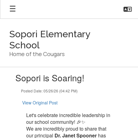
Skip
to
main
content
Sopori Elementary
School
Home of the Cougars
Contains
Sopori is Soaring!
1
slides.
Use
Posted Date: 05/26/26 (04:42 PM)
the
next
View Original Post
and
previous
Let's celebrate incredible leadership in
buttons
our school community! 🎉✨
to
We are incredibly proud to share that
navigate.
our principal
Dr. Janet Spooner
has